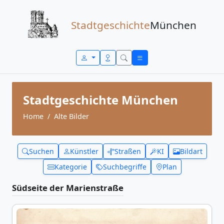
Zum Inhalt springen
Stadtgeschichte
München
Stadtgeschichte München
Home
Alte Bilder
Suchen
Künstler
Straßen
KI
Bildart
Kategorie
Suchbegriffe
Plan
Südseite der Marienstraße