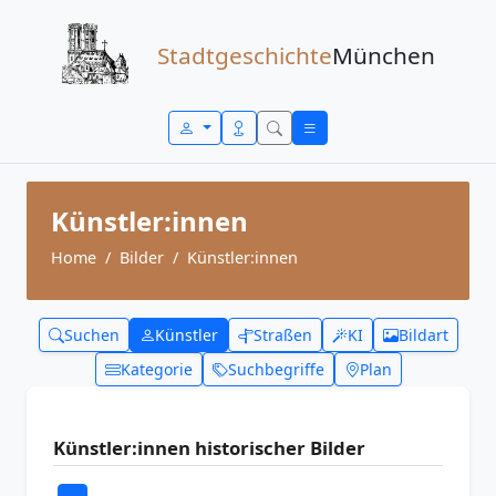
Zum Inhalt springen
Stadtgeschichte
München
Künstler:innen
Home
Bilder
Künstler:innen
Suchen
Künstler
Straßen
KI
Bildart
Kategorie
Suchbegriffe
Plan
Künstler:innen historischer Bilder