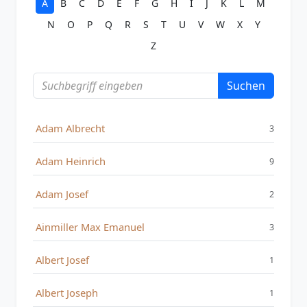
A
B
C
D
E
F
G
H
I
J
K
L
M
N
O
P
Q
R
S
T
U
V
W
X
Y
Z
Suchen
Adam Albrecht
3
Adam Heinrich
9
Adam Josef
2
Ainmiller Max Emanuel
3
Albert Josef
1
Albert Joseph
1