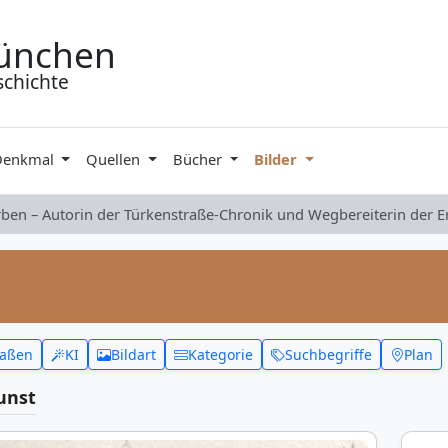
ünchen
schichte
Denkmal
Quellen
Bücher
Bilder
rben – Autorin der Türkenstraße-Chronik und Wegbereiterin der 
raßen
KI
Bildart
Kategorie
Suchbegriffe
Plan
unst