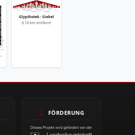
Glypthotek - Giebel
0,10 km entfernt
ek. Grundriss
FÖRDERUNG