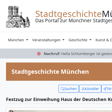
Zum Inhalt springen
Stadtgeschichte
M
Das Portal zur Münchner Stadtge
München
Veranstaltungen
Geschichte
Kunst & 
Nachruf:
Hella Schlumberger ist gesto
Stadtgeschichte München
Suchen
Künstler
St
Festzug zur Einweihung Haus der Deutschen K