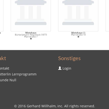
z
Mietshaus
Mietshaus
(0)
Bürkel Johann Nepomuk (1877)
Pfarrstraße 10
Pfarrstraße 7
akt
Sonstiges
ontakt
Login
ütterlin Lernprogramm
tunde Null
© 2016
Gerhard Willhalm
, inc. All rights reserved.