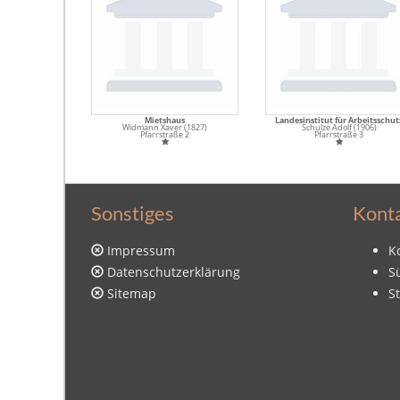
Mietshaus
Landesinstitut für Arbeitsschut
Widmann Xaver (1827)
Schulze Adolf (1906)
Pfarrstraße 2
Pfarrstraße 3
Sonstiges
Kont
Impressum
K
Datenschutzerklärung
S
Sitemap
S