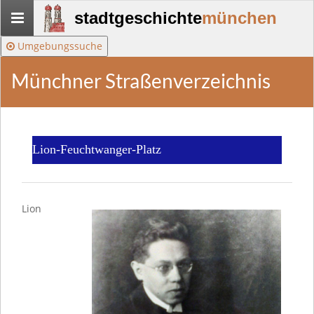
Stadtgeschichte-
stadtgeschichte
münchen
München
Umgebungssuche
Münchner Straßenverzeichnis
Lion-Feuchtwanger-Platz
Lion