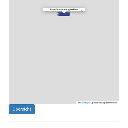
Lion-Feuchtwanger-Platz
×
Leaflet
|
© OpenStreetMap contributors
Übersicht