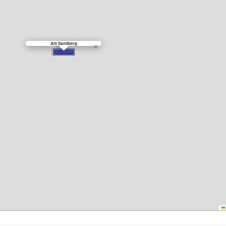
Am Sandberg
×