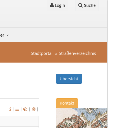
Login
Suche
der
Stadtportal
Straßenverzeichnis
Übersicht
Kontakt
|
|
|
|