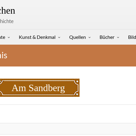
hen
hichte
hte
Kunst & Denkmal
Quellen
Bücher
Bil
is
Am Sandberg