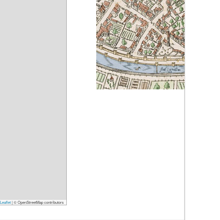
Leaflet
|
© OpenStreetMap contributors