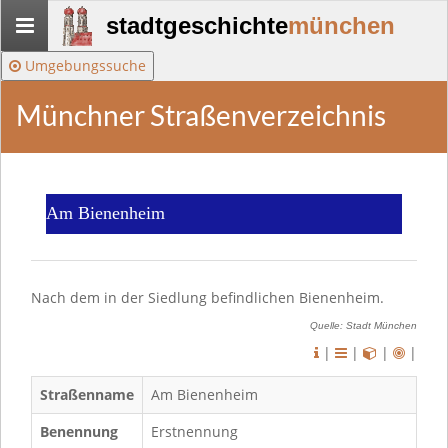
Stadtgeschichte-
stadtgeschichte
münchen
München
Umgebungssuche
Münchner Straßenverzeichnis
Am Bienenheim
Nach dem in der Siedlung befindlichen Bienenheim.
Quelle: Stadt München
|
|
|
|
Straßenname
Am Bienenheim
Benennung
Erstnennung