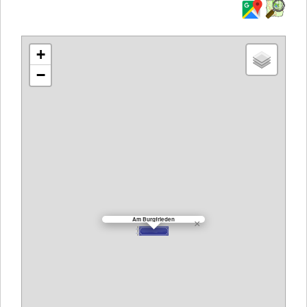
+
−
Am Burgfrieden
×