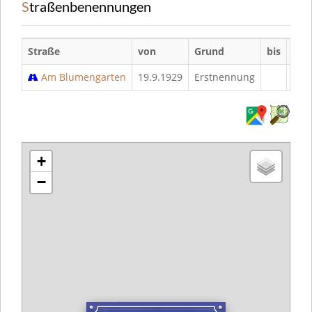
Straßenbenennungen
Straße
von
Grund
bis
Gru
Am Blumengarten
19.9.1929
Erstnennung
+
−