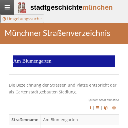
Stadtgeschichte-
stadtgeschichte
münchen
München
Umgebungssuche
Münchner Straßenverzeichnis
Am Blumengarten
Die Bezeichnung der Strassen und Plätze entspricht der
als Gartenstadt gebauten Siedlung.
Quelle: Stadt München
|
|
|
|
Straßenname
Am Blumengarten