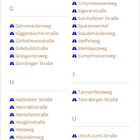
Schyrinwiesenweg
G
Sigererstraße
Solnhofener Straße
Gehrenäckerweg
Spatzenwinkel
Giggenbacherstraße
Staudenäckerweg
Görbelmoosstraße
Steffelweg
Goteboldstraße
Steinkauzweg
Grasgartenweg
Sumpfmeisenweg
Gündinger Straße
T
H
Tannenfleckweg
Hallstätter Straße
Toni-Berger-Straße
Heinrothstraße
Henschelstraße
U
Heuglinstraße
Hittoweg
Ulrich-Corti-Straße
Holunderweg