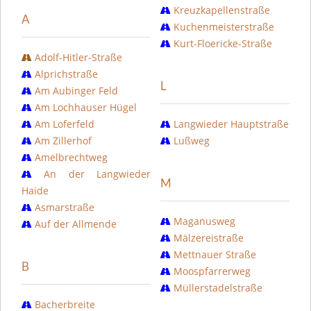
Kreuzkapellenstraße
A
Kuchenmeisterstraße
Kurt-Floericke-Straße
Adolf-Hitler-Straße
Alprichstraße
L
Am Aubinger Feld
Am Lochhauser Hügel
Am Loferfeld
Langwieder Hauptstraße
Am Zillerhof
Lußweg
Amelbrechtweg
An der Langwieder
M
Haide
Asmarstraße
Maganusweg
Auf der Allmende
Mälzereistraße
Mettnauer Straße
B
Moospfarrerweg
Müllerstadelstraße
Bacherbreite