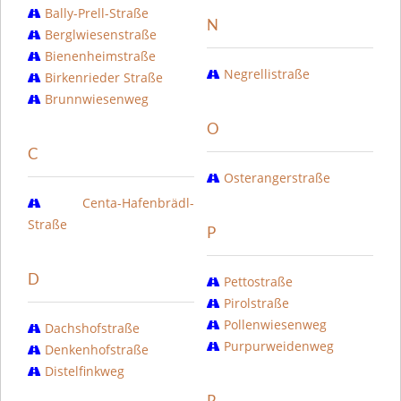
Bally-Prell-Straße
N
Berglwiesenstraße
Bienenheimstraße
Negrellistraße
Birkenrieder Straße
Brunnwiesenweg
O
C
Osterangerstraße
Centa-Hafenbrädl-
Straße
P
D
Pettostraße
Pirolstraße
Pollenwiesenweg
Dachshofstraße
Purpurweidenweg
Denkenhofstraße
Distelfinkweg
R