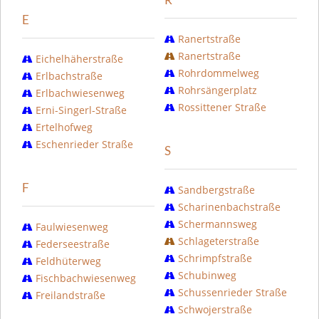
E
Ranertstraße
Ranertstraße
Eichelhäherstraße
Rohrdommelweg
Erlbachstraße
Rohrsängerplatz
Erlbachwiesenweg
Rossittener Straße
Erni-Singerl-Straße
Ertelhofweg
Eschenrieder Straße
S
F
Sandbergstraße
Scharinenbachstraße
Schermannsweg
Faulwiesenweg
Schlageterstraße
Federseestraße
Schrimpfstraße
Feldhüterweg
Schubinweg
Fischbachwiesenweg
Schussenrieder Straße
Freilandstraße
Schwojerstraße