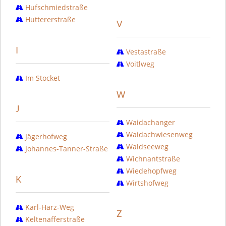
Hufschmiedstraße
Huttererstraße
V
I
Vestastraße
Voitlweg
Im Stocket
W
J
Waidachanger
Waidachwiesenweg
Jägerhofweg
Waldseeweg
Johannes-Tanner-Straße
Wichnantstraße
Wiedehopfweg
K
Wirtshofweg
Karl-Harz-Weg
Z
Keltenafferstraße