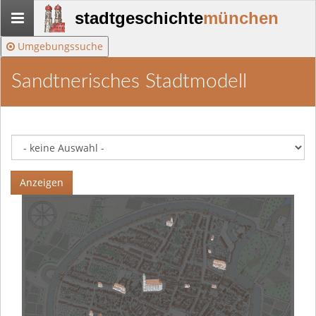
Stadtgeschichte-
stadtgeschichte
münchen
München
Umgebungssuche
Sandtnerisches Stadtmodell
Anzeigen