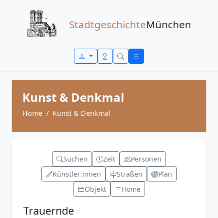
Zum Inhalt springen
Stadtgeschichte
München
Kunst & Denkmal
Home
Kunst & Denkmal
Suchen
Zeit
Personen
Künstler:innen
Straßen
Plan
Objekt
Home
Trauernde