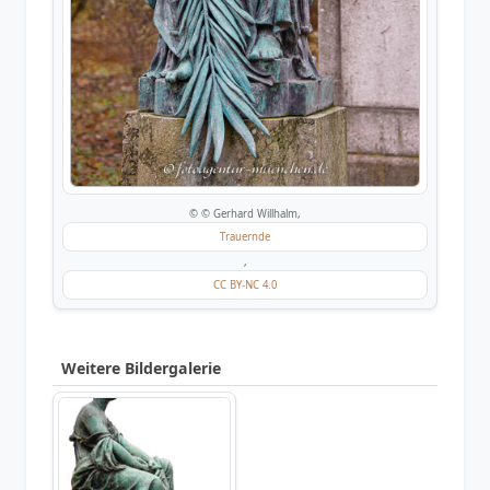
© © Gerhard Willhalm,
Trauernde
,
CC BY-NC 4.0
Weitere Bildergalerie