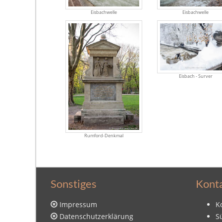
Eisbachwelle
Eisbachwelle
Eisbach - Surver
Rumford-Denkmal
Sonstiges
Kont
Impressum
K
Datenschutzerklärung
S