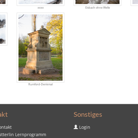
xxxx
Eisbach ohne Welle
Rumford-Denkmal
akt
Sonstiges
ontakt
Login
ütterlin Lernprogramm