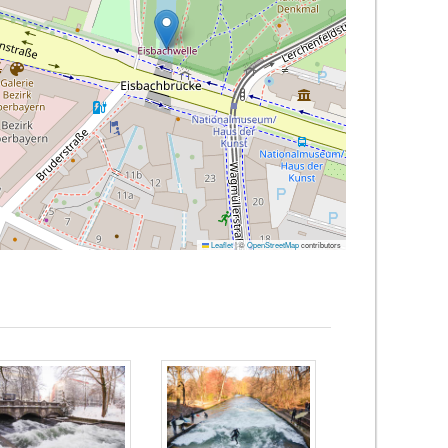
Leaflet
|
©
OpenStreetMap
contributors