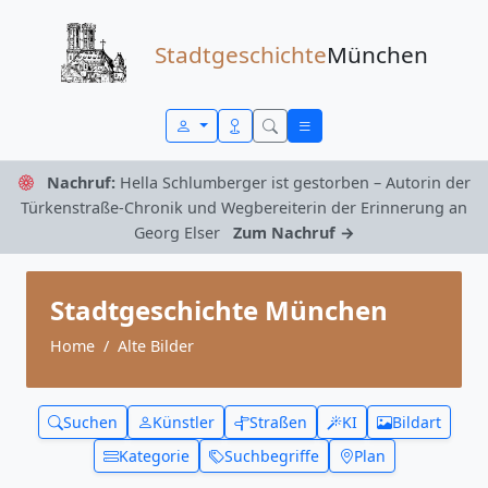
Zum Inhalt springen
Stadtgeschichte
München
Nachruf:
Hella Schlumberger ist gestorben – Autorin der
Türkenstraße-Chronik und Wegbereiterin der Erinnerung an
Georg Elser
Zum Nachruf →
Stadtgeschichte München
Home
Alte Bilder
Suchen
Künstler
Straßen
KI
Bildart
Kategorie
Suchbegriffe
Plan