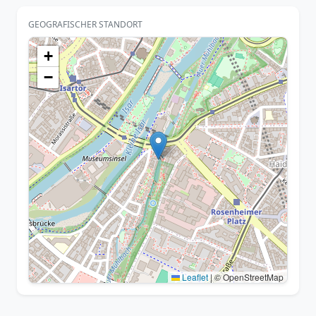
GEOGRAFISCHER STANDORT
+
−
Leaflet
|
© OpenStreetMap