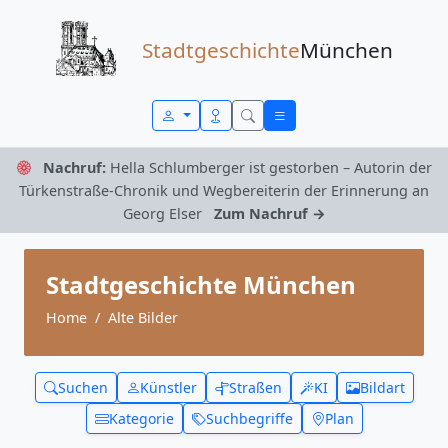
Zum Inhalt springen
Stadtgeschichte
München
Nachruf:
Hella Schlumberger ist gestorben – Autorin der
Türkenstraße-Chronik und Wegbereiterin der Erinnerung an
Georg Elser
Zum Nachruf →
Stadtgeschichte München
Home
Alte Bilder
Suchen
Künstler
Straßen
KI
Bildart
Kategorie
Suchbegriffe
Plan