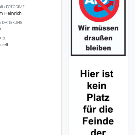
R / FOTOGRAF
m Heinrich
 / DATIERUNG
0
ART
rell