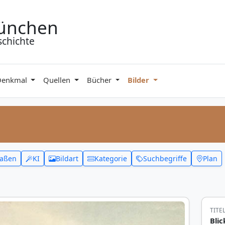
ünchen
schichte
Denkmal
Quellen
Bücher
Bilder
raßen
KI
Bildart
Kategorie
Suchbegriffe
Plan
TITE
Blic