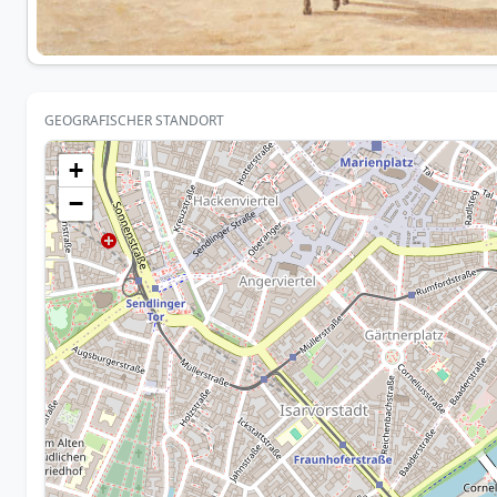
GEOGRAFISCHER STANDORT
+
−