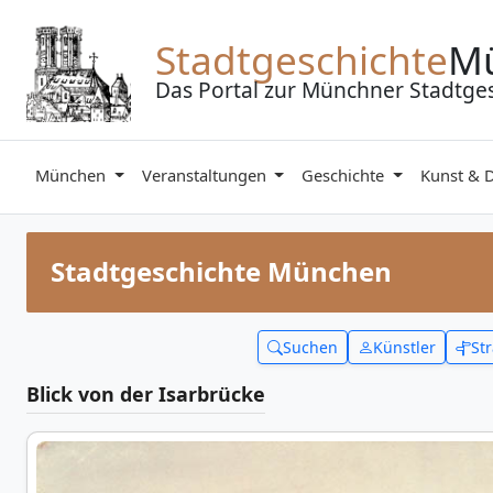
Zum Inhalt springen
Stadtgeschichte
M
Das Portal zur Münchner Stadtge
München
Veranstaltungen
Geschichte
Kunst & 
Stadtgeschichte München
Suchen
Künstler
St
Blick von der Isarbrücke