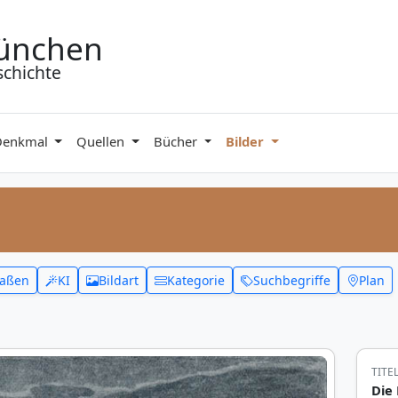
ünchen
schichte
Denkmal
Quellen
Bücher
Bilder
raßen
KI
Bildart
Kategorie
Suchbegriffe
Plan
TITE
Die