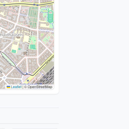
Leaflet
|
© OpenStreetMap