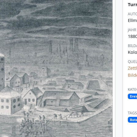
Tur
AUTO
Ellm
JAHR
188
BILD
Kolo
QUEL
Zett
Bild
KATE
Erei
TAGS
Rot