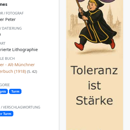
mes
R / FOTOGRAF
er Peter
 / DATIERUNG
0
ART
rierte Lithographie
LE BUCH
ler - Alt-Münchner
erbuch (1918)
(S. 42)
GORIE
gnis
Turm
 / VERSCHLAGWORTUNG
er Turm