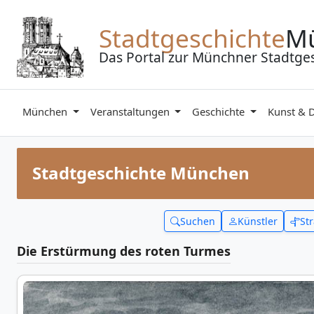
Zum Inhalt springen
Stadtgeschichte
M
Das Portal zur Münchner Stadtge
München
Veranstaltungen
Geschichte
Kunst & 
Stadtgeschichte München
Suchen
Künstler
St
Die Erstürmung des roten Turmes