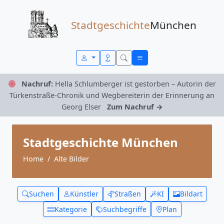
Zum Inhalt springen
Stadtgeschichte
München
Nachruf:
Hella Schlumberger ist gestorben – Autorin der
Türkenstraße-Chronik und Wegbereiterin der Erinnerung an
Georg Elser
Zum Nachruf →
Stadtgeschichte München
Home
Alte Bilder
Suchen
Künstler
Straßen
KI
Bildart
Kategorie
Suchbegriffe
Plan