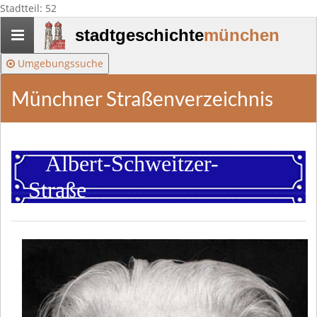
Stadtteil: 52
Stadtgeschichte-
stadtgeschichte
münchen
München
Umgebungssuche
Münchner Straßenverzeichnis
Albert-Schweitzer-
Straße