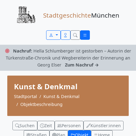
Zum Inhalt springen
Stadtgeschichte
München
Nachruf:
Hella Schlumberger ist gestorben – Autorin der
Türkenstraße-Chronik und Wegbereiterin der Erinnerung an
Georg Elser
Zum Nachruf →
Kunst & Denkmal
Stadtportal
Kunst & Denkmal
Objektbeschreibung
Suchen
Zeit
Personen
Künstler:innen
Straßen
Plan
Objekt
Home