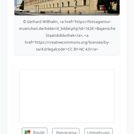
© Gerhard Willhalm, <a href='https://fotoagentur-
muenchen.de/bilder/d_bilder.php?id=1626'>Bayerische
Staatsbibliothek</a>, <a
href='https://creativecommons.org/licenses/by-
sa/4.0/legalcode'>CC BY-NC 4.0</a>
Route
Panorama
Umgebung