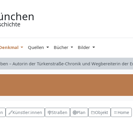
ünchen
schichte
 Denkmal
Quellen
Bücher
Bilder
rben – Autorin der Türkenstraße-Chronik und Wegbereiterin der 
en
Künstler:innen
Straßen
Plan
Objekt
Home