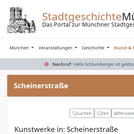
Zum Inhalt springen
Stadtgeschichte
M
Das Portal zur Münchner Stadtge
München
Veranstaltungen
Geschichte
Kunst &
Nachruf:
Hella Schlumberger ist gesto
Scheinerstraße
Suchen
Zeit
Person
Kunstwerke in: Scheinerstraße