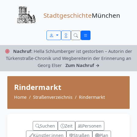
Zum Inhalt springen
Stadtgeschichte
München
Nachruf:
Hella Schlumberger ist gestorben – Autorin der
Türkenstraße-Chronik und Wegbereiterin der Erinnerung an
Georg Elser
Zum Nachruf →
Rindermarkt
Home
Straßenverzeichnis
Rindermarkt
Suchen
Zeit
Personen
Künstler:innen
Straßen
Plan