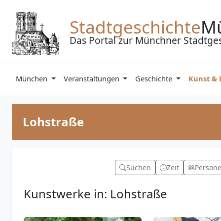
Zum Inhalt springen
Stadtgeschichte
M
Das Portal zur Münchner Stadtge
München
Veranstaltungen
Geschichte
Kunst &
Lohstraße
Suchen
Zeit
Person
Kunstwerke in: Lohstraße