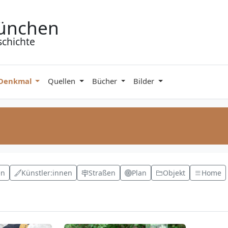
ünchen
schichte
 Denkmal
Quellen
Bücher
Bilder
en
Künstler:innen
Straßen
Plan
Objekt
Home