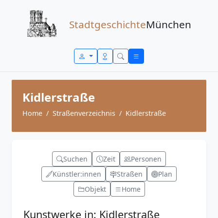
Zum Inhalt springen
Stadtgeschichte
München
Kidlerstraße
Home
Straßenverzeichnis
Kidlerstraße
Suchen
Zeit
Personen
Künstler:innen
Straßen
Plan
Objekt
Home
Kunstwerke in: Kidlerstraße