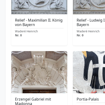
Relief - Maximilian II. König
Relief - Ludwig 
von Bayern
Bayern
Waderé Heinrich
Waderé Heinrich
Nr. 0
Nr. 0
Erzengel Gabriel mit
Portia-Palais
Madonna