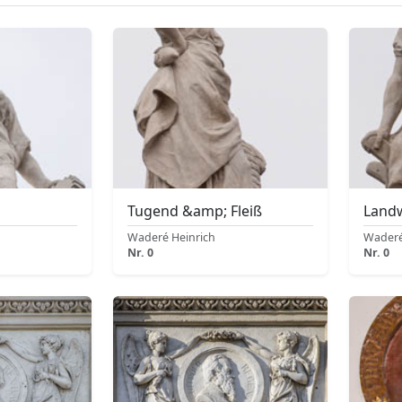
Tugend &amp; Fleiß
Landw
Waderé Heinrich
Waderé
Nr. 0
Nr. 0