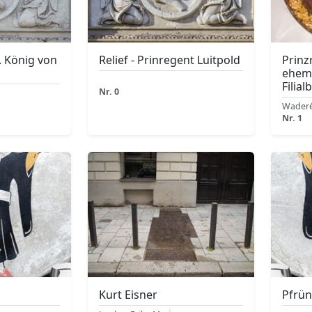
I. König von
Relief - Prinregent Luitpold
Prinz
ehema
Filial
Nr. 0
Waderé
Nr. 1
Kurt Eisner
Pfrü