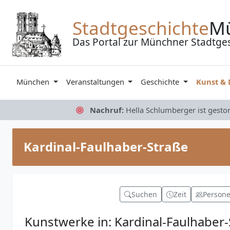
Zum Inhalt springen
Stadtgeschichte
M
Das Portal zur Münchner Stadtge
München
Veranstaltungen
Geschichte
Kunst &
Nachruf:
Hella Schlumberger ist gesto
Kardinal-Faulhaber-Straße
Suchen
Zeit
Person
Kunstwerke in: Kardinal-Faulhaber