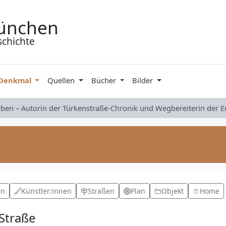
ünchen
schichte
 Denkmal
Quellen
Bücher
Bilder
rben – Autorin der Türkenstraße-Chronik und Wegbereiterin der 
en
Künstler:innen
Straßen
Plan
Objekt
Home
-Straße