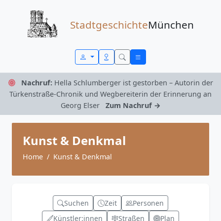
Zum Inhalt springen
Stadtgeschichte
München
Nachruf:
Hella Schlumberger ist gestorben – Autorin der
Türkenstraße-Chronik und Wegbereiterin der Erinnerung an
Georg Elser
Zum Nachruf →
Kunst & Denkmal
Home
Kunst & Denkmal
Suchen
Zeit
Personen
Künstler:innen
Straßen
Plan