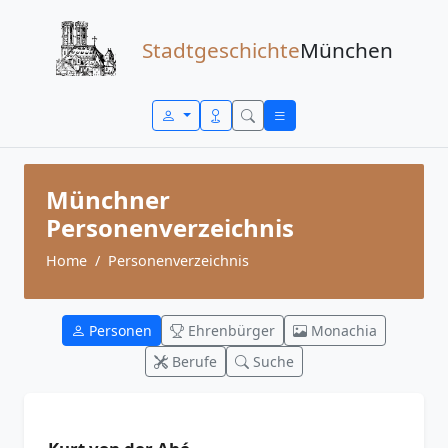
Zum Inhalt springen
Stadtgeschichte
München
Münchner
Personenverzeichnis
Home
Personenverzeichnis
Personen
Ehrenbürger
Monachia
Berufe
Suche