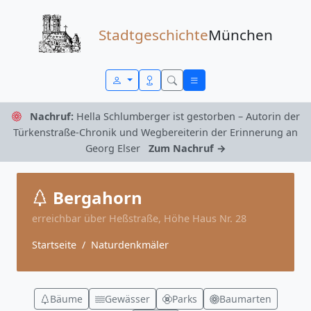
Zum Inhalt springen
Stadtgeschichte
München
Nachruf:
Hella Schlumberger ist gestorben – Autorin der
Türkenstraße-Chronik und Wegbereiterin der Erinnerung an
Georg Elser
Zum Nachruf →
Bergahorn
erreichbar über Heßstraße, Höhe Haus Nr. 28
Startseite
Naturdenkmäler
Bäume
Gewässer
Parks
Baumarten