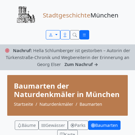
Zum Inhalt springen
Stadtgeschichte
München
Nachruf:
Hella Schlumberger ist gestorben – Autorin der
Türkenstraße-Chronik und Wegbereiterin der Erinnerung an
Georg Elser
Zum Nachruf →
Baumarten der
Naturdenkmäler in München
Startseite
Naturdenkmäler
Baumarten
Bäume
Gewässer
Parks
Baumarten
Karte