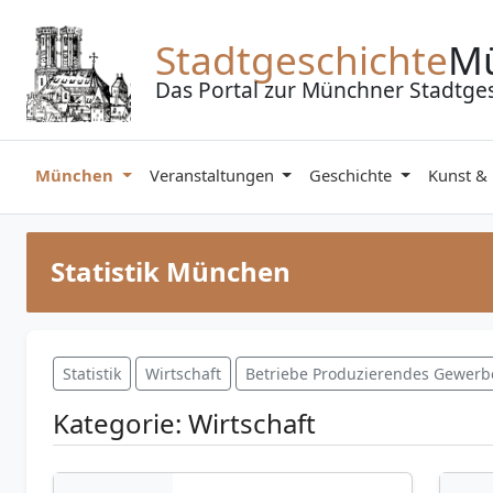
Zum Inhalt springen
Stadtgeschichte
M
Das Portal zur Münchner Stadtge
München
Veranstaltungen
Geschichte
Kunst &
Statistik München
Statistik
Wirtschaft
Betriebe Produzierendes Gewerb
Kategorie: Wirtschaft