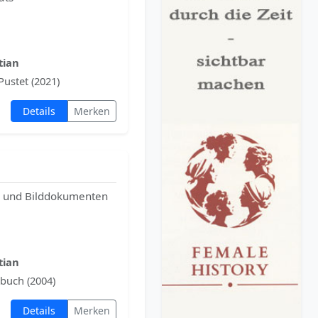
tian
Pustet (2021)
Details
Merken
n und Bilddokumenten
tian
buch (2004)
Details
Merken