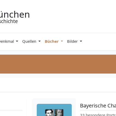
ünchen
schichte
Denkmal
Quellen
Bücher
Bilder
Bayerische Ch
33 besondere Portr