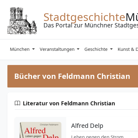
Zum Inhalt springen
Stadtgeschichte
M
Das Portal zur Münchner Stadtge
München
Veranstaltungen
Geschichte
Kunst & 
Bücher von Feldmann Christian
Literatur von Feldmann Christian
Alfred Delp
Leben gegen den Strom