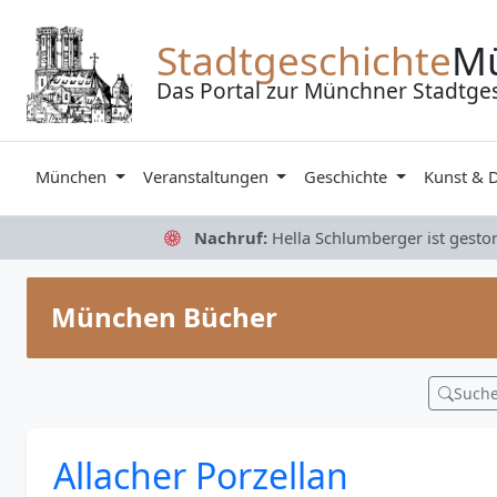
Zum Inhalt springen
Stadtgeschichte
M
Das Portal zur Münchner Stadtge
München
Veranstaltungen
Geschichte
Kunst & 
Nachruf:
Hella Schlumberger ist gesto
München Bücher
Such
Allacher Porzellan