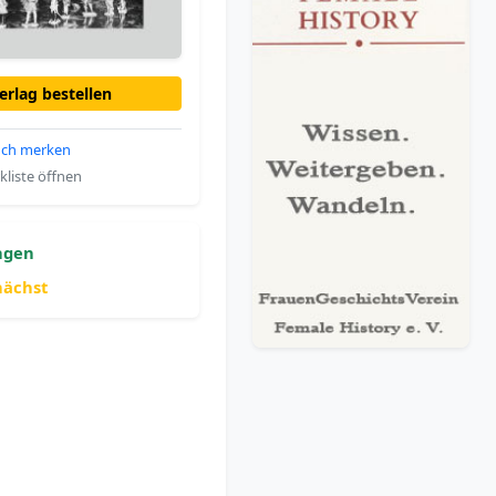
rlag bestellen
ch merken
liste öffnen
ngen
nächst