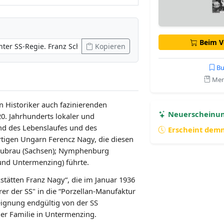
Beim Ve
Kopieren
Bu
Merk
en Historiker auch fazinierenden
Neuerscheinu
20. Jahrhunderts lokaler und
and des Lebenslaufes und des
Erscheint dem
tigen Ungarn Ferencz Nagy, die diesen
ßdubrau (Sachsen); Nymphenburg
und Untermenzing) führte.
stätten Franz Nagy“, die im Januar 1936
er der SS" in die “Porzellan-Manufaktur
gnung endgültig von der SS
r Familie in Untermenzing.