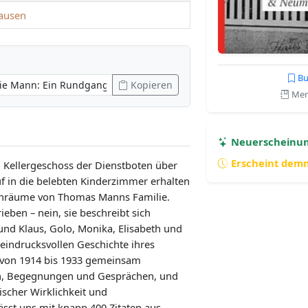
ausen
Bu
Kopieren
Merk
Neuerscheinu
Erscheint dem
Kellergeschoss der Dienstboten über
 in die belebten Kinderzimmer erhalten
Wohnräume von Thomas Manns Familie.
eben – nein, sie beschreibt sich
und Klaus, Golo, Monika, Elisabeth und
eindrucksvollen Geschichte ihres
e von 1914 bis 1933 gemeinsam
n, Begegnungen und Gesprächen, und
ischer Wirklichkeit und
sst uns mit knapp 400 Zitaten aus