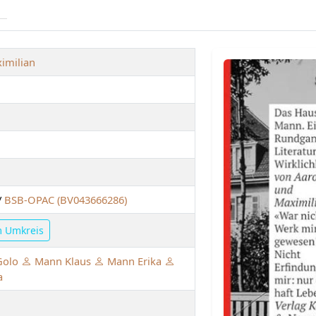
imilian
/
BSB-OPAC (BV043666286)
m Umkreis
olo
Mann Klaus
Mann Erika
a