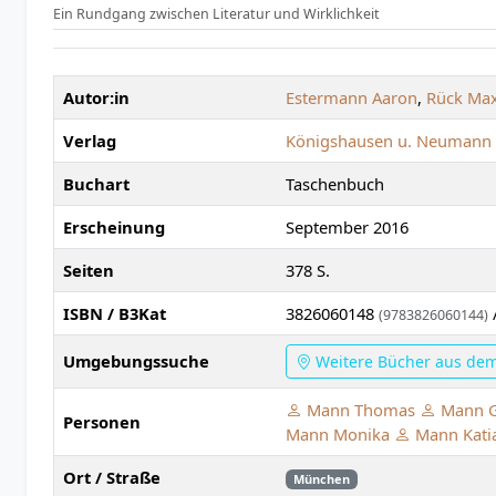
Ein Rundgang zwischen Literatur und Wirklichkeit
Autor:in
Estermann Aaron
,
Rück Max
Verlag
Königshausen u. Neumann
Buchart
Taschenbuch
Erscheinung
September 2016
Seiten
378 S.
ISBN / B3Kat
3826060148
(9783826060144)
Umgebungssuche
Weitere Bücher aus de
Mann Thomas
Mann G
Personen
Mann Monika
Mann Kati
Ort / Straße
München