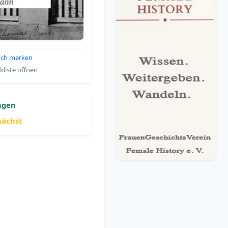
ch merken
liste öffnen
ngen
nächst