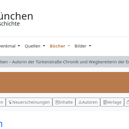
ünchen
schichte
Denkmal
Quellen
Bücher
Bilder
rben – Autorin der Türkenstraße-Chronik und Wegbereiterin der 
en
Neuerscheinungen
Inhalte
Autoren
Verlage
n