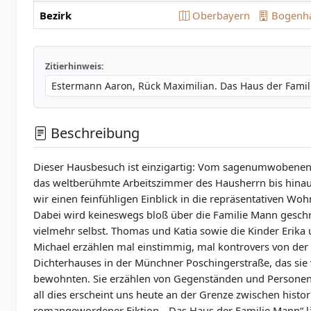
Bezirk
Oberbayern
Bogenh
Zitierhinweis:
Beschreibung
Dieser Hausbesuch ist einzigartig: Vom sagenumwobenen 
das weltberühmte Arbeitszimmer des Hausherrn bis hinauf
wir einen feinfühligen Einblick in die repräsentativen 
Dabei wird keineswegs bloß über die Familie Mann geschri
vielmehr selbst. Thomas und Katia sowie die Kinder Erika 
Michael erzählen mal einstimmig, mal kontrovers von der 
Dichterhauses in der Münchner Poschingerstraße, das si
bewohnten. Sie erzählen von Gegenständen und Persone
all dies erscheint uns heute an der Grenze zwischen histor
romangewordener Fiktion. „Das Haus der Familie Mann“ lä