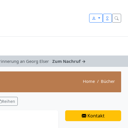
Erinnerung an Georg Elser
Zum Nachruf →
Home
Bücher
Reihen
Kontakt