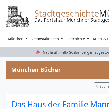
Zum Inhalt springen
Stadtgeschichte
M
Das Portal zur Münchner Stadtge
München
Veranstaltungen
Geschichte
Kunst & 
Nachruf:
Hella Schlumberger ist gesto
München Bücher
Such
Das Haus der Familie Man