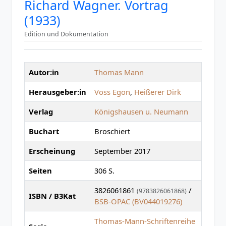
Richard Wagner. Vortrag
(1933)
Edition und Dokumentation
Autor:in
Thomas Mann
Herausgeber:in
Voss Egon
,
Heißerer Dirk
Verlag
Königshausen u. Neumann
Buchart
Broschiert
Erscheinung
September 2017
Seiten
306 S.
3826061861
/
(9783826061868)
ISBN / B3Kat
BSB-OPAC (BV044019276)
Thomas-Mann-Schriftenreihe