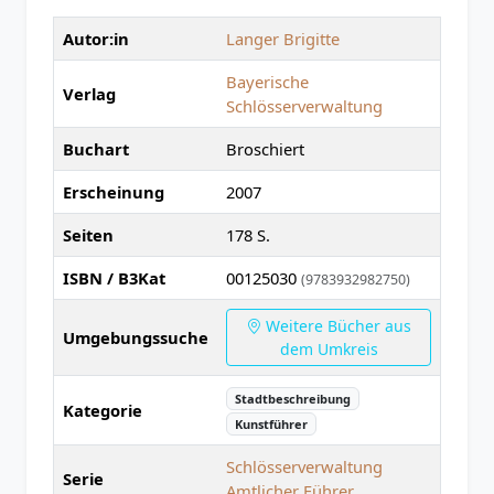
Autor:in
Langer Brigitte
Bayerische
Verlag
Schlösserverwaltung
Buchart
Broschiert
Erscheinung
2007
Seiten
178 S.
ISBN / B3Kat
00125030
(9783932982750)
Weitere Bücher aus
Umgebungssuche
dem Umkreis
Stadtbeschreibung
Kategorie
Kunstführer
Schlösserverwaltung
Serie
Amtlicher Führer