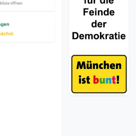
liste öffnen
ngen
nächst