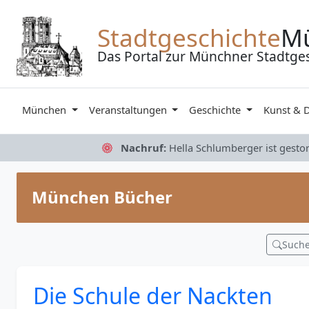
Zum Inhalt springen
Stadtgeschichte
M
Das Portal zur Münchner Stadtge
München
Veranstaltungen
Geschichte
Kunst & 
Nachruf:
Hella Schlumberger ist gesto
München Bücher
Such
Die Schule der Nackten