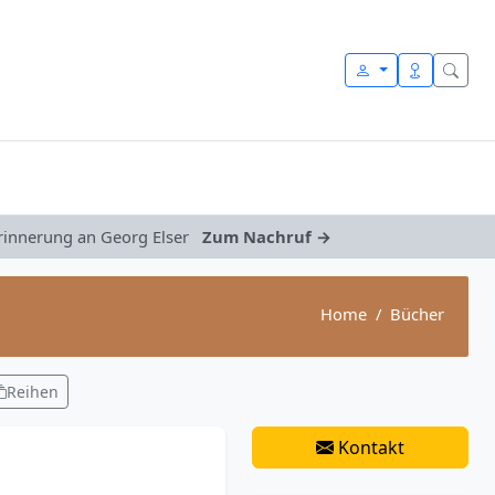
Erinnerung an Georg Elser
Zum Nachruf →
Home
Bücher
Reihen
Kontakt