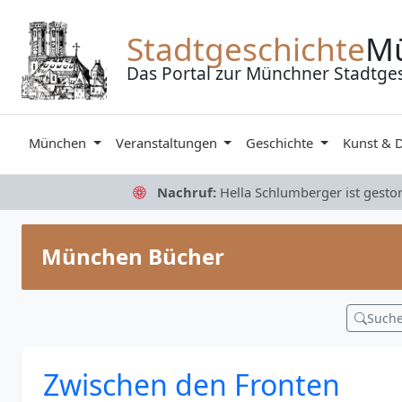
Zum Inhalt springen
Stadtgeschichte
M
Das Portal zur Münchner Stadtge
München
Veranstaltungen
Geschichte
Kunst & 
Nachruf:
Hella Schlumberger ist gesto
München Bücher
Such
Zwischen den Fronten