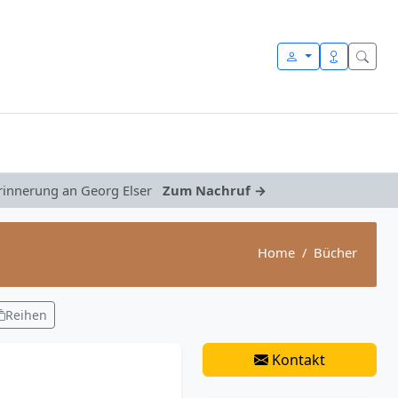
Erinnerung an Georg Elser
Zum Nachruf →
Home
Bücher
Reihen
Kontakt