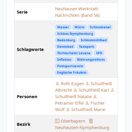
Neuhauser Werkstatt-
Serie
Nachrichten (Band 56)
Wasser
Würm
Schlosskanal
Schloss Nymphenburg
Badenburg
Schlossmühlbad
Dantebad
Taxispark
Schlagworte
Töchterheim Levana
SPD
Inflation
Währungsreform
Postsportverein
Englische Fräulein
Roth Eugen
Schultheiß
Albrecht
Schultheiß Karl
Personen
Schultheiß Natalie
Petramer Elfie
Fischer
Wolf
Schultheiß Marie
Oberbayern
Bezirk
Neuhausen-Nymphenburg