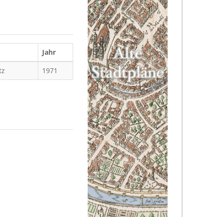
Jahr
tz
1971