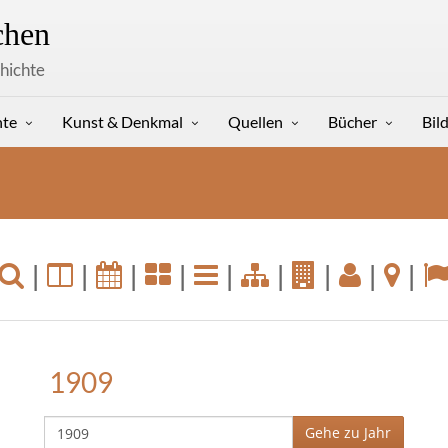
hen
hichte
hte
Kunst & Denkmal
Quellen
Bücher
Bil
|
|
|
|
|
|
|
|
|
1909
Gehe zu Jahr