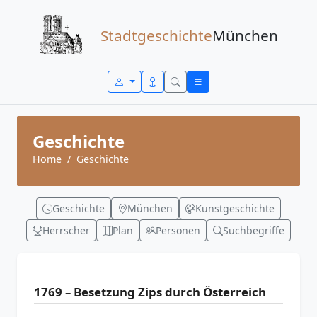
Zum Inhalt springen
Stadtgeschichte
München
Geschichte
Home
Geschichte
Geschichte
München
Kunstgeschichte
Herrscher
Plan
Personen
Suchbegriffe
1769 – Besetzung Zips durch Österreich