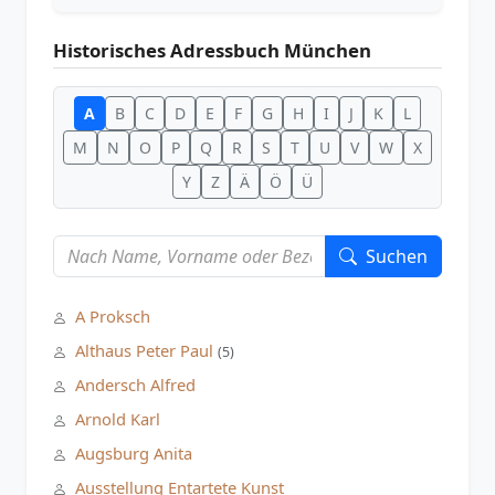
Historisches Adressbuch München
A
B
C
D
E
F
G
H
I
J
K
L
M
N
O
P
Q
R
S
T
U
V
W
X
Y
Z
Ä
Ö
Ü
Suchen
A Proksch
Althaus Peter Paul
(5)
Andersch Alfred
Arnold Karl
Augsburg Anita
Ausstellung Entartete Kunst