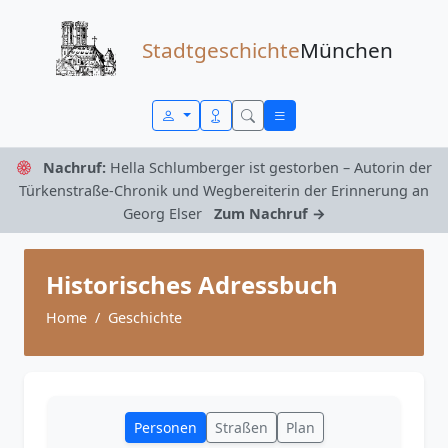
Zum Inhalt springen
Stadtgeschichte
München
Nachruf:
Hella Schlumberger ist gestorben – Autorin der
Türkenstraße-Chronik und Wegbereiterin der Erinnerung an
Georg Elser
Zum Nachruf →
Historisches Adressbuch
Home
Geschichte
Personen
Straßen
Plan