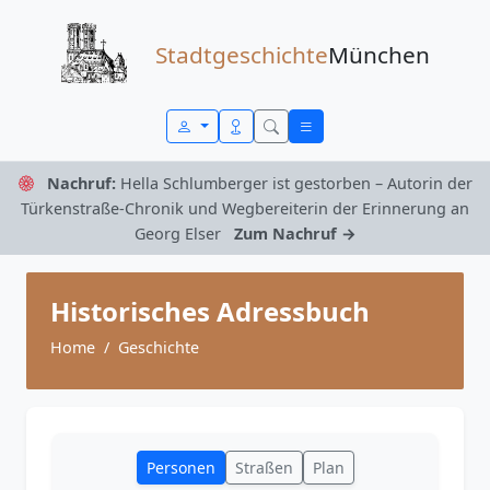
Zum Inhalt springen
Stadtgeschichte
München
Nachruf:
Hella Schlumberger ist gestorben – Autorin der
Türkenstraße-Chronik und Wegbereiterin der Erinnerung an
Georg Elser
Zum Nachruf →
Historisches Adressbuch
Home
Geschichte
Personen
Straßen
Plan