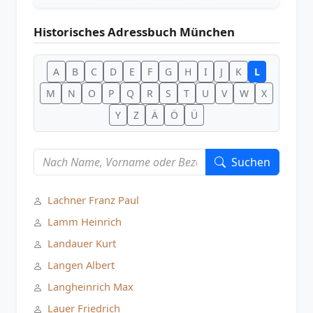
Historisches Adressbuch München
A
B
C
D
E
F
G
H
I
J
K
L
M
N
O
P
Q
R
S
T
U
V
W
X
Y
Z
Ä
Ö
Ü
Suchen
Lachner Franz Paul
Lamm Heinrich
Landauer Kurt
Langen Albert
Langheinrich Max
Lauer Friedrich