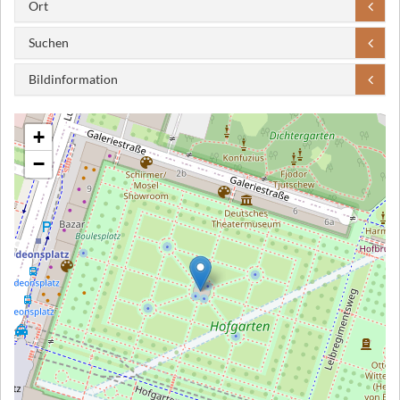
Ort
Suchen
Bildinformation
+
−