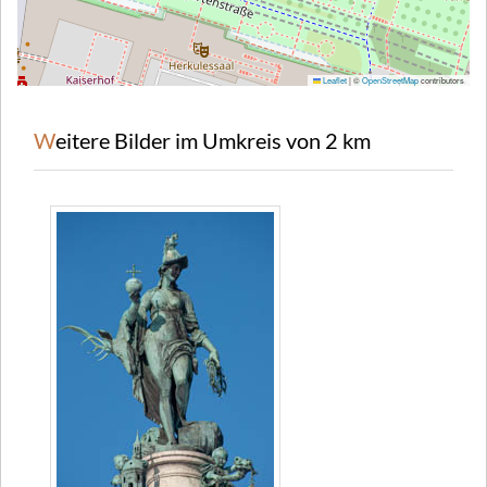
Leaflet
|
©
OpenStreetMap
contributors
Weitere Bilder im Umkreis von 2 km