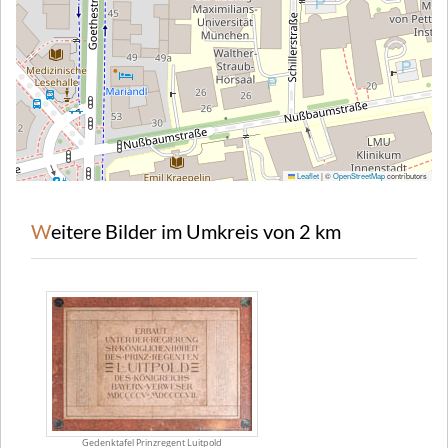
Leaflet
|
©
OpenStreetMap
contributors
Weitere Bilder im Umkreis von 2 km
Gedenktafel Prinzregent Luitpold