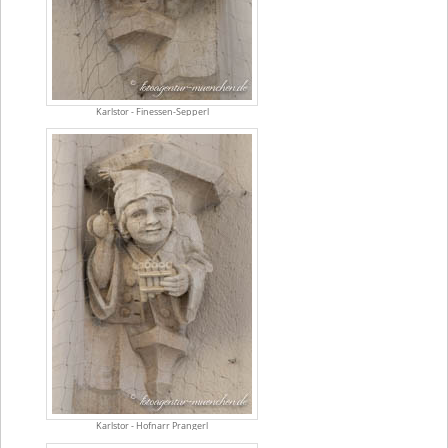
Karlstor - Finessen-Sepperl
Karlstor - Hofnarr Prangerl