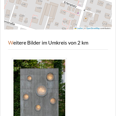
Leaflet
|
©
OpenStreetMap
contributors
Weitere Bilder im Umkreis von 2 km