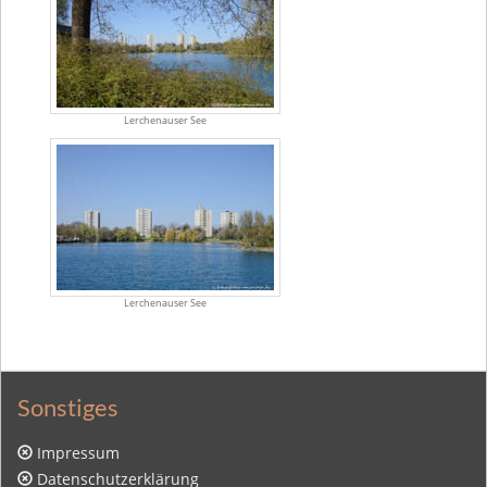
Lerchenauser See
Lerchenauser See
Sonstiges
Impressum
Datenschutzerklärung