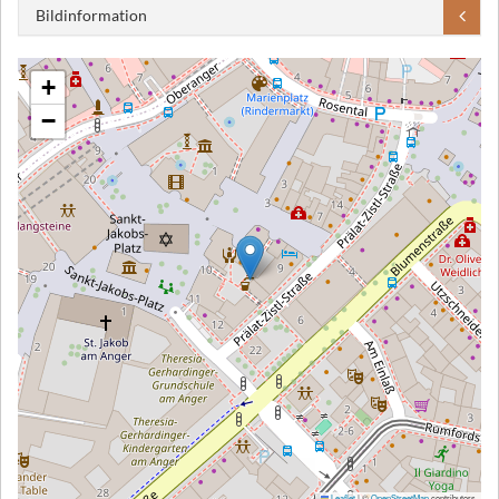
Bildinformation
+
−
Leaflet
|
©
OpenStreetMap
contributors