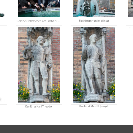
Fischbrunnen im Winter
Geldbeutelwaschen am Fischbrunnen
Kurfürst Max III. Joseph
Kurfürst Karl Theodor