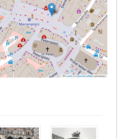
Leaflet
|
©
OpenStreetMap
contributors