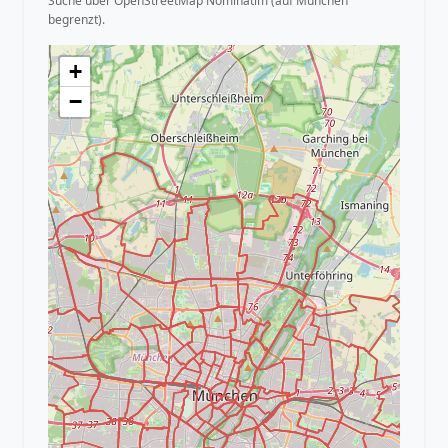
Suche über OpenStreetMap Nominatim (auf München
begrenzt).
+
−